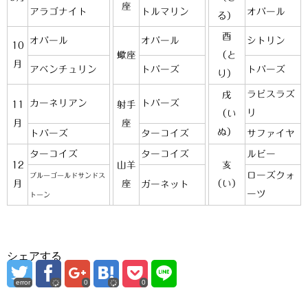
座
アラゴナイト
トルマリン
オパール
る）
酉
オパール
オパール
シトリン
10
蠍座
（と
月
アベンチュリン
トパーズ
トパーズ
り）
ラピスラズ
戌
カーネリアン
トパーズ
11
射手
リ
（い
月
座
ぬ）
トパーズ
ターコイズ
サファイヤ
ターコイズ
ターコイズ
ルビー
12
山羊
亥
ローズクォ
ブルーゴールドサンドス
月
座
（い）
ガーネット
ーツ
トーン
シェアする
error
0
0