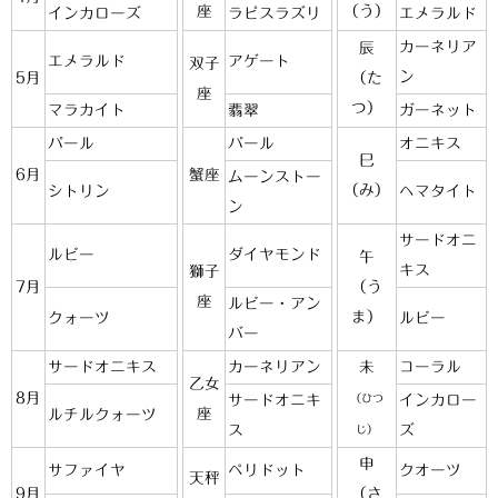
座
（う）
インカローズ
ラピスラズリ
エメラルド
カーネリア
辰
エメラルド
アゲート
双子
ン
5月
（た
座
つ）
マラカイト
翡翠
ガーネット
パール
パール
オニキス
巳
6月
蟹座
ムーンストー
（み）
シトリン
ヘマタイト
ン
サードオニ
ルビー
ダイヤモンド
午
キス
獅子
7月
（う
座
ルビー・アン
ま）
クォーツ
ルビー
バー
サードオニキス
カーネリアン
未
コーラル
乙女
8月
サードオニキ
（ひつ
インカロー
座
ルチルクォーツ
ス
ズ
じ）
申
サファイヤ
ペリドット
クオーツ
天秤
9月
（さ