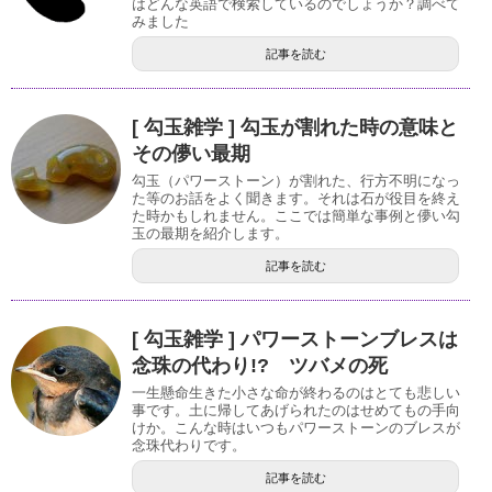
はどんな英語で検索しているのでしょうか？調べて
みました
記事を読む
[ 勾玉雑学 ] 勾玉が割れた時の意味と
その儚い最期
勾玉（パワーストーン）が割れた、行方不明になっ
た等のお話をよく聞きます。それは石が役目を終え
た時かもしれません。ここでは簡単な事例と儚い勾
玉の最期を紹介します。
記事を読む
[ 勾玉雑学 ] パワーストーンブレスは
念珠の代わり!? ツバメの死
一生懸命生きた小さな命が終わるのはとても悲しい
事です。土に帰してあげられたのはせめてもの手向
けか。こんな時はいつもパワーストーンのブレスが
念珠代わりです。
記事を読む