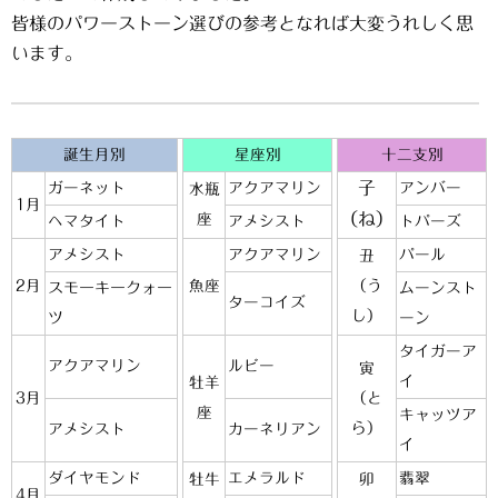
皆様のパワーストーン選びの参考となれば大変うれしく思
います。
誕生月別
星座別
十二支別
子
ガーネット
アクアマリン
アンバー
水瓶
1月
（ね）
座
ヘマタイト
アメシスト
トパーズ
アメシスト
アクアマリン
パール
丑
2月
魚座
（う
スモーキークォー
ムーンスト
ターコイズ
し）
ツ
ーン
タイガーア
アクアマリン
ルビー
寅
イ
牡羊
3月
（と
座
キャッツア
ら）
アメシスト
カーネリアン
イ
ダイヤモンド
エメラルド
翡翠
牡牛
卯
4月