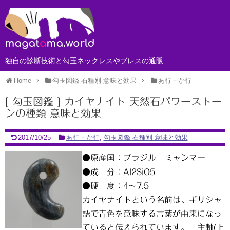
独自の診断技術と勾玉ネックレスやブレスの通販
Home
勾玉図鑑 石種別 意味と効果
あ行－か行
[ 勾玉図鑑 ] カイヤナイト 天然石パワーストー
ンの種類 意味と効果
2017/10/25
あ行－か行
,
勾玉図鑑 石種別 意味と効果
●原産国：ブラジル ミャンマー
●成 分：Al2SiO5
●硬 度：4～7.5
カイヤナイトという名前は、ギリシャ
語で青色を意味する言葉が由来になっ
ていると伝えられています。 主軸(上