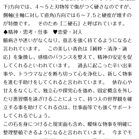
下)方向では、４～５と刃物等で傷がつく硬さなのですが、
側軸(主軸に対して直角)方向では６～７.５と硬度が増すの
が特徴です。 そのため「二硬石」と呼ばれています。
♠精神・思考・仕事 ♥恋愛・対人
臆病さや迷いがなくなり、意志を強く持てるようになると
言われています。 この美しい青色は「純粋・清浄・適
応」を象徴し、感情のバランスを整えて、精神の安定を促
してくれるといわれています。 過去に起こった辛い出来
事や、トラウマなどを断ち切って心を浄化し、新しく物事
を進む手助けをしてくれると言われています。 依存心や
甘えをなくして、独立心や探究心を強め、固定概念を外し
たり悪習慣を遠ざけることによって、持つ人の世界観を確
立する事を助けてくれる点は、仕事面等でも強くサポート
してくれるでしょう。
この石を身につけると現実面も含め、曖昧な物事を明確に
整理整頓できるようになると言われています。 今までモ