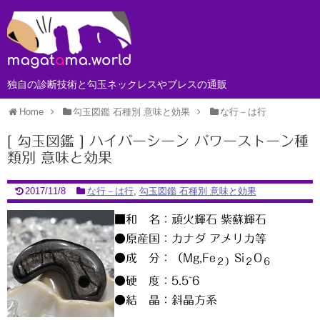
独自の診断技術と勾玉ネックレスやブレスの通販
Home
勾玉図鑑 石種別 意味と効果
な行－は行
[ 勾玉図鑑 ] ハイパーシーン パワーストーン種
類別 意味と効果
2017/11/8
な行－は行
,
勾玉図鑑 石種別 意味と効果
■和 名：頑火輝石 紫蘇輝石
●原産国：カナダ アメリカ等
●成 分：（Mg,Fe
Si
O
２）
２
６
●硬 度：5.5~6
●結 晶：斜晶方系