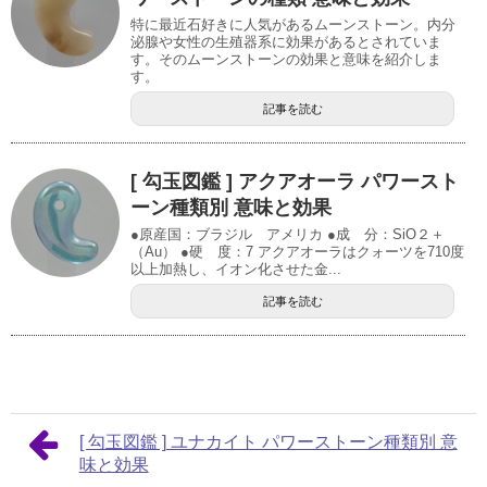
特に最近石好きに人気があるムーンストーン。内分
泌腺や女性の生殖器系に効果があるとされていま
す。そのムーンストーンの効果と意味を紹介しま
す。
記事を読む
[ 勾玉図鑑 ] アクアオーラ パワースト
ーン種類別 意味と効果
●原産国：ブラジル アメリカ ●成 分：SiO２＋
（Au） ●硬 度：7 アクアオーラはクォーツを710度
以上加熱し、イオン化させた金...
記事を読む
[ 勾玉図鑑 ] ユナカイト パワーストーン種類別 意
味と効果