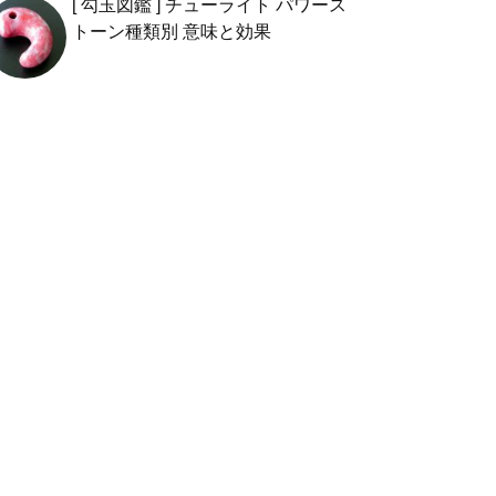
[ 勾玉図鑑 ] チューライト パワース
トーン種類別 意味と効果