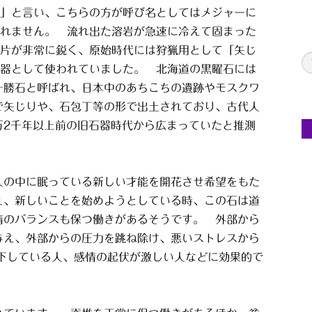
」と言い、こちらの方が呼び名としてはメジャーに
れません。 流れ出た溶岩が急速に冷えて固まった
片が非常に鋭く、原始時代には狩猟用として「矢じ
器として使われていました。 北海道の黒曜石には
十勝石と呼ばれ、日本中のあちこちの遺跡やモスクワ
で矢じりや、石包丁等の形で出土されており、古代人
万2千年以上前の旧石器時代から広まっていたと推測
人の中に眠っている新しい才能を開花させ希望をもた
え、新しいことを始めようとしている時、この石は道
情のバランスも保つ働きがあるそうです。 外部から
与え、外部からの圧力を跳ね除け、悪いストレスから
低下している人、感情の起伏が激しい人などに効果的で