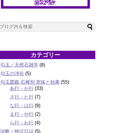
カテゴリー
勾玉／天然石雑学
(8)
勾玉の浄化
(5)
勾玉図鑑 石種別 意味と効果
(55)
あ行－か行
(33)
さ行－た行
(7)
な行－は行
(9)
ま行－や行
(2)
ら行－わ行
(4)
診断／検証日誌
(5)