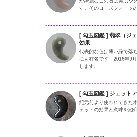
が綺麗なこの石は美肌や
す。そのローズクォーツ
[ 勾玉図鑑 ] 翡翠（
効果
代表的な色は薄い緑で落
にも有名です。2016年
します。
[ 勾玉図鑑 ] ジェッ
紀元前より使われてきた
ェットの効果と意味を紹