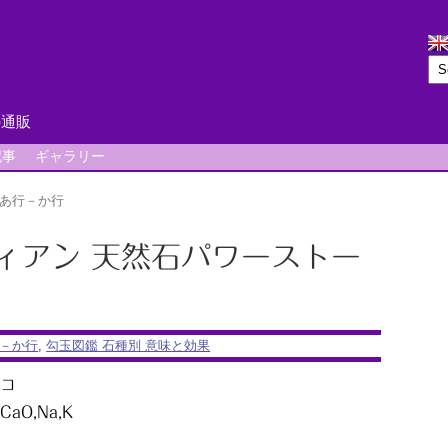
の通販
記事
ギャラリー
あ行－か行
シディアン 天然石パワーストー
－か行
,
勾玉図鑑 石種別 意味と効果
コ
aO,Na,K