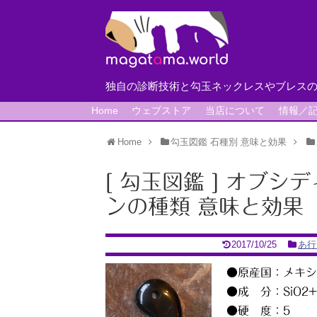
独自の診断技術と勾玉ネックレスやブレス
Home
ウェブストア
当店について
情報／
Home
勾玉図鑑 石種別 意味と効果
[ 勾玉図鑑 ] オブ
ンの種類 意味と効果
2017/10/25
あ行
●原産国：メキシ
●成 分：SiO2+C
●硬 度：5