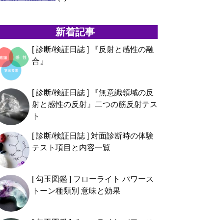
新着記事
[ 診断/検証日誌 ] 『反射と感性の融
合』
[ 診断/検証日誌 ] 『無意識領域の反
射と感性の反射』二つの筋反射テス
ト
[ 診断/検証日誌 ] 対面診断時の体験
テスト項目と内容一覧
[ 勾玉図鑑 ] フローライト パワース
トーン種類別 意味と効果