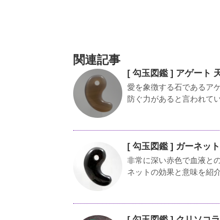
関連記事
[ 勾玉図鑑 ] アゲー
愛を象徴する石であるア
防ぐ力があると言われて
[ 勾玉図鑑 ] ガーネ
非常に深い赤色で血液と
ネットの効果と意味を紹
[ 勾玉図鑑 ] クリソ