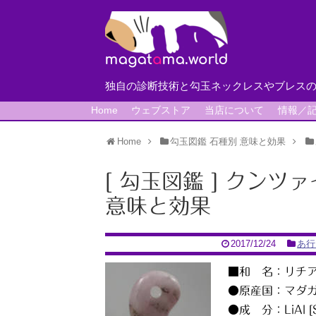
独自の診断技術と勾玉ネックレスやブレス
Home
ウェブストア
当店について
情報／
Home
勾玉図鑑 石種別 意味と効果
[ 勾玉図鑑 ] クン
意味と効果
2017/12/24
あ行
■和 名：リチ
●原産国：マダ
●成 分：LiAl [S