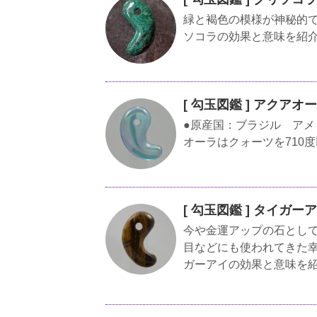
緑と褐色の模様が神秘的
ソコラの効果と意味を紹
[ 勾玉図鑑 ] アクア
●原産国：ブラジル アメリ
オーラはクォーツを710度
[ 勾玉図鑑 ] タイガ
今や金運アップの石とし
目などにも使われてきた
ガーアイの効果と意味を