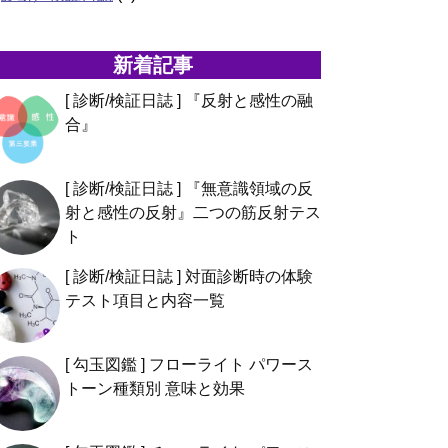
新着記事
[ 診断/検証日誌 ] 『反射と感性の融
合』
[ 診断/検証日誌 ] 『無意識領域の反
射と感性の反射』二つの筋反射テス
ト
[ 診断/検証日誌 ] 対面診断時の体験
テスト項目と内容一覧
[ 勾玉図鑑 ] フローライト パワース
トーン種類別 意味と効果