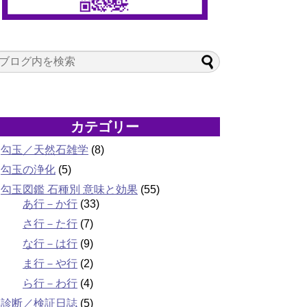
カテゴリー
勾玉／天然石雑学
(8)
勾玉の浄化
(5)
勾玉図鑑 石種別 意味と効果
(55)
あ行－か行
(33)
さ行－た行
(7)
な行－は行
(9)
ま行－や行
(2)
ら行－わ行
(4)
診断／検証日誌
(5)