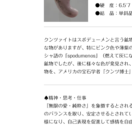
●硬 度：6.5~7
●結 晶：単斜
クンツァイトはスポデューメンと言う鉱
な物がありますが、特にピンク色や薄紫
シャ語の「spodumenos」（燃えて
鉱物でしたが、後に様々な色が発見され、
物を、アメリカの宝石学者『クンツ博士
♠精神・思考・仕事
『無限の愛・純粋さ』を象徴するとされ
のバランスを取り、安定させるとされて
様になり、自己表現を促進して感情を自