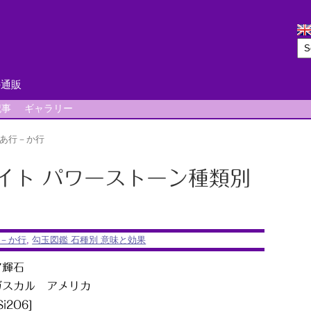
の通販
記事
ギャラリー
あ行－か行
ツァイト パワーストーン種類別
－か行
,
勾玉図鑑 石種別 意味と効果
ア輝石
ガスカル アメリカ
i2O6]