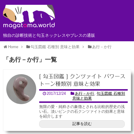
独自の診断技術と勾玉ネックレスやブレスの通販
Home
勾玉図鑑 石種別 意味と効果
あ行－か行
「
あ行－か行
」
一覧
[ 勾玉図鑑 ] クンツァイト パワース
トーン種類別 意味と効果
2017/12/24
あ行－か行
,
勾玉図鑑 石種別
意味と効果
無限の愛・純粋さの象徴とされる比較的歴史の浅
い石。淡いピンクの石クンツァイトの効果と意味
を紹介します
記事を読む