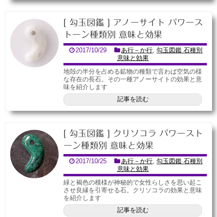
[ 勾玉図鑑 ] アノーサイト パワース
トーン種類別 意味と効果
2017/10/29
あ行－か行
,
勾玉図鑑 石種別
意味と効果
地殻の半分を占める鉱物の種類で言わば空気の様
な存在の長石。その一種アノーサイトの効果と意
味を紹介します
記事を読む
[ 勾玉図鑑 ] クリソコラ パワースト
ーン種類別 意味と効果
2017/10/25
あ行－か行
,
勾玉図鑑 石種別
意味と効果
緑と褐色の模様が神秘的で女性らしさを思い起こ
させ良縁を引寄せる石。クリソコラの効果と意味
を紹介します
記事を読む