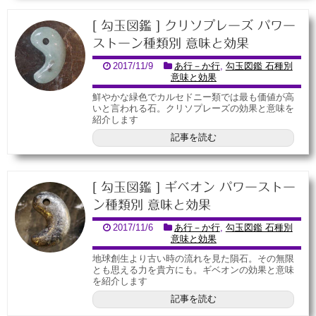
[ 勾玉図鑑 ] クリソプレーズ パワー
ストーン種類別 意味と効果
2017/11/9
あ行－か行
,
勾玉図鑑 石種別
意味と効果
鮮やかな緑色でカルセドニー類では最も価値が高
いと言われる石。クリソプレーズの効果と意味を
紹介します
記事を読む
[ 勾玉図鑑 ] ギベオン パワーストー
ン種類別 意味と効果
2017/11/6
あ行－か行
,
勾玉図鑑 石種別
意味と効果
地球創生より古い時の流れを見た隕石。その無限
とも思える力を貴方にも。ギベオンの効果と意味
を紹介します
記事を読む