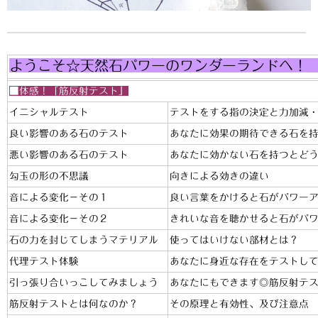
ようこそ☆天然石パワーのワ
■体感！「筋反射テスト」
イニシャルテスト
テストをする指の決定と力加減
良い影響のある石のテスト
あなたに効果の期待できる石を
悪い影響のある石のテスト
あなたに効かない石を持つとど
勾玉の形の不思議
向きによる効きの違い
音による変化－その１
良い言葉をかけると石がパワー
音による変化－その２
きれいな音を聴かせると石がパ
石の力を封じてしまうマテリアル
使ってはいけない部材とは？
代理テスト体験
あなたに身近な存在をテストし
引っ張り合いっこしてみましょう
あなたにもできます◎筋反射テ
筋反射テストとは何なのか？
その原理と有効性、及び注意点