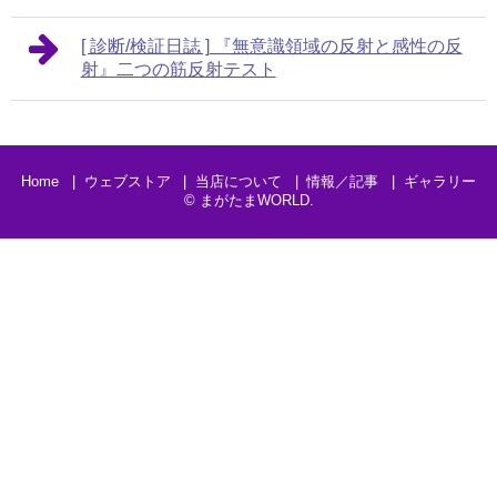
[ 診断/検証日誌 ] 『無意識領域の反射と感性の反
射』二つの筋反射テスト
Home
ウェブストア
当店について
情報／記事
ギャラリー
©
まがたまWORLD
.