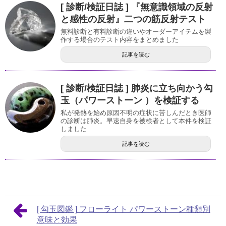
[ 診断/検証日誌 ] 『無意識領域の反射
と感性の反射』二つの筋反射テスト
無料診断と有料診断の違いやオーダーアイテムを製
作する場合のテスト内容をまとめました
記事を読む
[ 診断/検証日誌 ] 肺炎に立ち向かう勾
玉（パワーストーン ）を検証する
私が発熱を始め原因不明の症状に苦しんだとき医師
の診断は肺炎。早速自身を被検者として本件を検証
しました
記事を読む
[ 勾玉図鑑 ] フローライト パワーストーン種類別
意味と効果