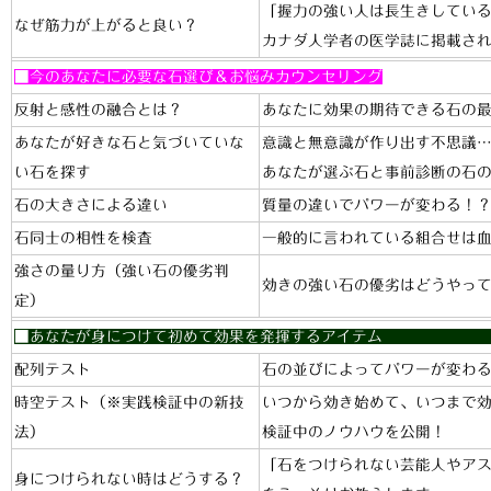
「握力の強い人は長生きしてい
なぜ筋力が上がると良い？
カナダ人学者の医学誌に掲載さ
■今のあなたに必要な石選び＆お悩みカウンセリング
反射と感性の融合とは？
あなたに効果の期待できる石の
あなたが好きな石と気づいていな
意識と無意識が作り出す不思議
い石を探す
あなたが選ぶ石と事前診断の石
石の大きさによる違い
質量の違いでパワーが変わる！
石同士の相性を検査
一般的に言われている組合せは
強さの量り方（強い石の優劣判
効きの強い石の優劣はどうやっ
定）
■あなたが身につけて初めて効果を発揮
配列テスト
石の並びによってパワーが変わ
時空テスト（※実践検証中の新技
いつから効き始めて、いつまで
法）
検証中のノウハウを公開！
「石をつけられない芸能人やア
身につけられない時はどうする？