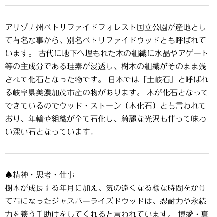
アリゾナ州ペトリファイドフォレスト国立公園が産地とし
て有名な事から、別名ペトリファイドウッドとも呼ばれて
います。 古代に地下へ埋もれた木の組織に水晶やアゲート
等の主成分である珪素が浸透し、樹木の組織がそのまま残
されて化石となった物です。 日本では「土岐石」と呼ばれ
る岐阜県美濃加茂市産の物があります。 木が化石となって
できているのでウッド・ストーン（木化石）とも言われて
おり、年輪や組織が全て石化し、綺麗な光沢も伴って味わ
い深い石となっています。
♠精神・思考・仕事
樹木が成長する年月に加え、気の遠くなる様な時間をかけ
て石になったジャスパーライズドウッドは、忍耐力や永続
力を養う手助けをしてくれると言われています。 博愛・真