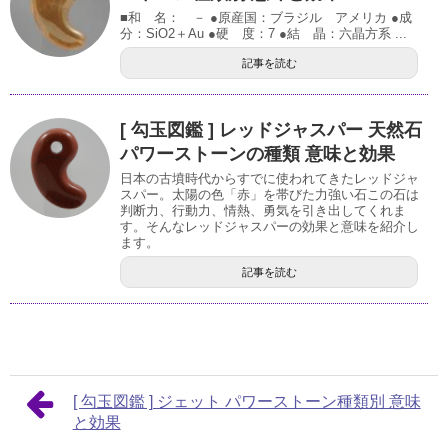
■和 名： － ●原産国：ブラジル アメリカ ●成
分：SiO2＋Au ●硬 度：7 ●結 晶：六晶方系 ...
記事を読む
[ 勾玉図鑑 ] レッドジャスパー 天然石
パワーストーンの種類 意味と効果
日本の古墳時代からすでに使われてきたレッドジャ
スパー。太陽の色「赤」を帯びた力強い石この石は
判断力、行動力、情熱、勇気を引き出してくれま
す。そんなレッドジャスパーの効果と意味を紹介し
ます。
記事を読む
[ 勾玉図鑑 ] ジェット パワーストーン種類別 意味
と効果