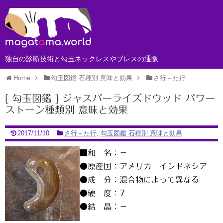
独自の診断技術と勾玉ネックレスやブレスの通販
Home
勾玉図鑑 石種別 意味と効果
さ行－た行
[ 勾玉図鑑 ] ジャスパーライズドウッド パワー
ストーン種類別 意味と効果
2017/11/10
さ行－た行
,
勾玉図鑑 石種別 意味と効果
■和 名：－
●原産国：アメリカ インドネシア
●成 分：混合物によって異なる
●硬 度：7
●結 晶：－