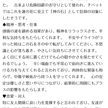
た。 古来より危険回避のお守りとして使われ、チベット
ではこれを蓮の花に見立て「神の石」として信仰の対象に
したそうです。
♠精神・思考・仕事
感情の波を鎮める効果があり、精神をリラックスさせ、平
和な気持ちをもたらしてくれます。 不安やイライラがつ
のった時はこの石を手の中で転がしてみてください。不思
議と心が落ち着き、やさしい気持ちにさせてくれます。
よく目にする所に置くだけでも心の穏やかさを保たせてく
れるでしょう。 辛い場面でも平常心で前向きに進んでい
ける力を与えてくれると言われており、肉体的な緊張も和
らげ、中傷や嫉妬から持つ人を守ってくれます。 心の安
定は優しさと思いやりにつながり、結果的に周囲にもプラ
スの影響をもたらします。
♥恋愛・対人
特に友人関係に良い力を発揮すると言われており、友達が