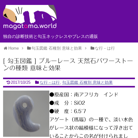
独自の診断技術と勾玉ネックレスやブレスの通販
Home
勾玉図鑑 石種別 意味と効果
な行－は行
[ 勾玉図鑑 ] ブルーレース 天然石パワーストー
ンの種類 意味と効果
2017/10/25
な行－は行
,
勾玉図鑑 石種別 意味と効果
●原産国：南アフリカ インド
●成 分：SiO2
●硬 度：6.5~7
アゲート（瑪瑙）の一種で、淡い水色
がレース状の縞模様になって浮き出て
いることからこの名が付けられまし