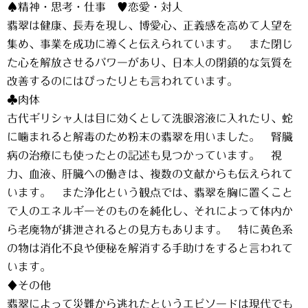
♠精神・思考・仕事 ♥恋愛・対人
翡翠は健康、長寿を現し、博愛心、正義感を高めて人望を
集め、事業を成功に導くと伝えられています。 また閉じ
た心を解放させるパワーがあり、日本人の閉鎖的な気質を
改善するのにはぴったりとも言われています。
♣肉体
古代ギリシャ人は目に効くとして洗眼溶液に入れたり、蛇
に噛まれると解毒のため粉末の翡翠を用いました。 腎臓
病の治療にも使ったとの記述も見つかっています。 視
力、血液、肝臓への働きは、複数の文献からも伝えられて
います。 また浄化という観点では、翡翠を胸に置くこと
で人のエネルギーそのものを純化し、それによって体内か
ら老廃物が排泄されるとの見方もあります。 特に黄色系
の物は消化不良や便秘を解消する手助けをすると言われて
います。
♦その他
翡翠によって災難から逃れたというエピソードは現代でも