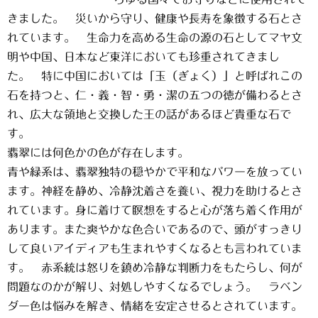
きました。 災いから守り、健康や長寿を象徴する石とさ
れています。 生命力を高める生命の源の石としてマヤ文
明や中国、日本など東洋においても珍重されてきまし
た。 特に中国においては「玉（ぎょく）」と呼ばれこの
石を持つと、仁・義・智・勇・潔の五つの徳が備わるとさ
れ、広大な領地と交換した王の話があるほど貴重な石で
す。
翡翠には何色かの色が存在します。
青や緑系は、翡翠独特の穏やかで平和なパワーを放ってい
ます。神経を静め、冷静沈着さを養い、視力を助けるとさ
れています。身に着けて瞑想をすると心が落ち着く作用が
あります。また爽やかな色合いであるので、頭がすっきり
して良いアイディアも生まれやすくなるとも言われていま
す。 赤系統は怒りを鎮め冷静な判断力をもたらし、何が
問題なのかが解り、対処しやすくなるでしょう。 ラベン
ダー色は悩みを解き、情緒を安定させるとされています。