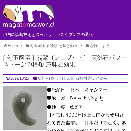
独自の診断技術と勾玉ネックレスやブレスの通販
Home
勾玉図鑑 石種別 意味と効果
な行－は行
[ 勾玉図鑑 ] 翡翠（ジェダイト） 天然石パワー
ストーンの種類 意味と効果
2017/10/25
な行－は行
,
勾玉図鑑 石種別 意味と効果
●原産国：日本 ミャンマー
●成 分：Na(Al,Fe)Si
O
2
6
●硬 度：6.5~7
日本では4000年以上も前から愛用さ
れてきた翡翠。 日本だけでなく、あ
らゆる国々でお守りなどに使用されて