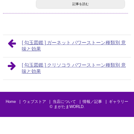
記事を読む
[ 勾玉図鑑 ] ガーネット パワーストーン種類別 意
味と効果
[ 勾玉図鑑 ] クリソコラ パワーストーン種類別 意
味と効果
Home
ウェブストア
当店について
情報／記事
ギャラリー
©
まがたまWORLD
.