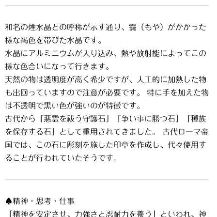
和名の煙水晶との呼称が示す通り、靄（もや）がかかった
様な褐色を帯びた水晶です。
水晶にアルミニウムが入り込み、熱や放射能によってこの
様な色合いになって行きます。
天然の物は透明度が高く希少ですが、人工的に加熱した物
も出回っていますので注意が必要です。 特に手を加えた物
は不透明で黒い色が強いのが特徴です。
古代から「悪霊を祓う守護石」「争い事に勝つ石」「種族
を保存する石」として重用されてきました。 古代ローマ帝
国では、この石に彫刻を施した印章を作成し、代々使用す
ることが行われていたそうです。
♠精神・思考・仕事
「精神を安定させ、力強さと忍耐力を養う」といわれ、神