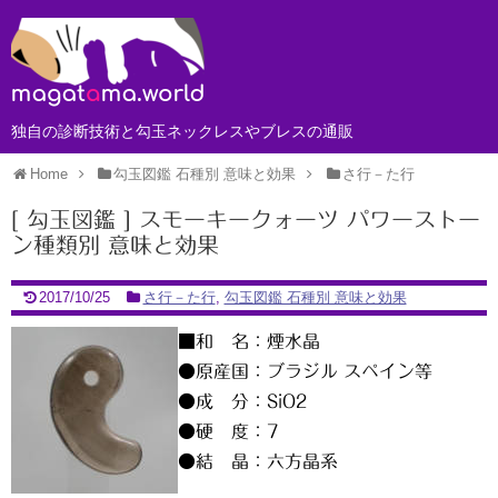
独自の診断技術と勾玉ネックレスやブレスの通販
Home
勾玉図鑑 石種別 意味と効果
さ行－た行
[ 勾玉図鑑 ] スモーキークォーツ パワーストー
ン種類別 意味と効果
2017/10/25
さ行－た行
,
勾玉図鑑 石種別 意味と効果
■和 名：煙水晶
●原産国：ブラジル スペイン等
●成 分：SiO2
●硬 度：7
●結 晶：六方晶系