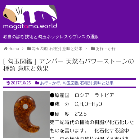
独自の診断技術と勾玉ネックレスやブレスの通販
Home
勾玉図鑑 石種別 意味と効果
あ行－か行
[ 勾玉図鑑 ] アンバー 天然石パワーストーンの
種類 意味と効果
2017/10/25
あ行－か行
,
勾玉図鑑 石種別 意味と効果
●原産国：ロシア ラトビア
●成 分：C,H,O+H
O
2
●硬 度：2~2.5
第三紀時代の植物の樹脂が化石化した
ものを言います。 化石化する途中