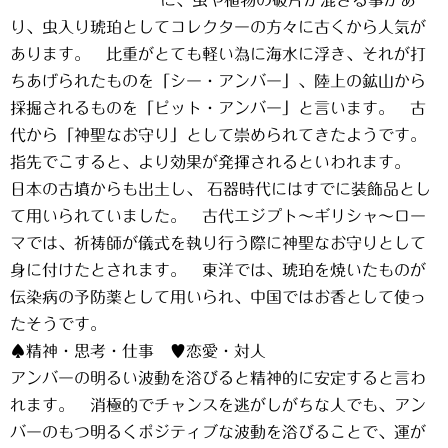
に、虫や植物の破片が混ざる事があ
り、虫入り琥珀としてコレクターの方々に古くから人気が
あります。 比重がとても軽い為に海水に浮き、それが打
ちあげられたものを「シー・アンバー」、陸上の鉱山から
採掘されるものを「ピット・アンバー」と言います。 古
代から「神聖なお守り」として崇められてきたようです。
指先でこすると、より効果が発揮されるといわれます。
日本の古墳からも出土し、 石器時代にはすでに装飾品とし
て用いられていました。 古代エジプト～ギリシャ～ロー
マでは、祈祷師が儀式を執り行う際に神聖なお守りとして
身に付けたとされます。 東洋では、琥珀を焼いたものが
伝染病の予防薬として用いられ、中国ではお香として使っ
たそうです。
♠精神・思考・仕事 ♥恋愛・対人
アンバーの明るい波動を浴びると精神的に安定すると言わ
れます。 消極的でチャンスを逃がしがちな人でも、アン
バーのもつ明るくポジティブな波動を浴びることで、運が