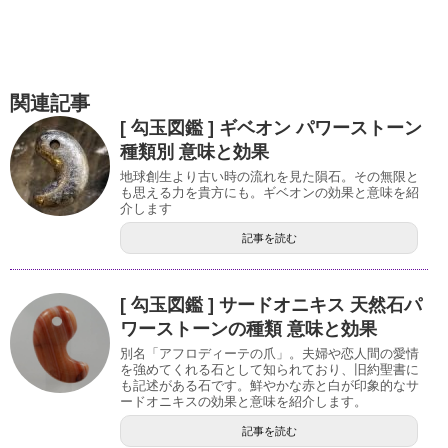
関連記事
[ 勾玉図鑑 ] ギベオン パワーストーン
種類別 意味と効果
地球創生より古い時の流れを見た隕石。その無限と
も思える力を貴方にも。ギベオンの効果と意味を紹
介します
記事を読む
[ 勾玉図鑑 ] サードオニキス 天然石パ
ワーストーンの種類 意味と効果
別名「アフロディーテの爪」。夫婦や恋人間の愛情
を強めてくれる石として知られており、旧約聖書に
も記述がある石です。鮮やかな赤と白が印象的なサ
ードオニキスの効果と意味を紹介します。
記事を読む