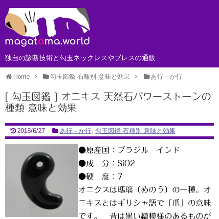
独自の診断技術と勾玉ネックレスやブレスの通販
Home
勾玉図鑑 石種別 意味と効果
あ行－か行
[ 勾玉図鑑 ] オニキス 天然石パワーストーンの
種類 意味と効果
2018/6/27
あ行－か行
,
勾玉図鑑 石種別 意味と効果
●原産国：ブラジル インド
●成 分：SiO2
●硬 度：7
オニクスは瑪瑙（めのう）の一種。オ
ニキスとはギリシャ語で「爪」の意味
です。 昔は黒い縞模様のあるものが