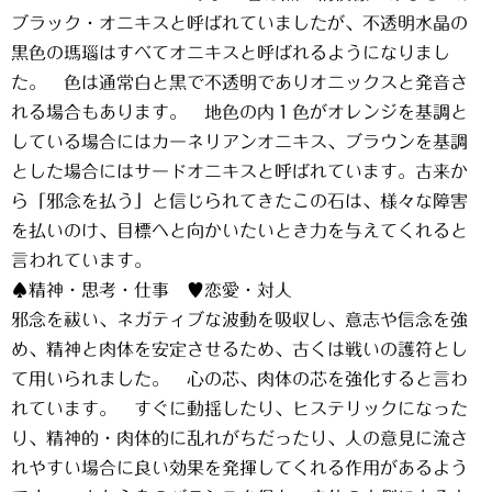
ブラック・オニキスと呼ばれていましたが、不透明水晶の
黒色の瑪瑙はすべてオニキスと呼ばれるようになりまし
た。 色は通常白と黒で不透明でありオニックスと発音さ
れる場合もあります。 地色の内１色がオレンジを基調と
している場合にはカーネリアンオニキス、ブラウンを基調
とした場合にはサードオニキスと呼ばれています。古来か
ら「邪念を払う」と信じられてきたこの石は、様々な障害
を払いのけ、目標へと向かいたいとき力を与えてくれると
言われています。
♠精神・思考・仕事 ♥恋愛・対人
邪念を祓い、ネガティブな波動を吸収し、意志や信念を強
め、精神と肉体を安定させるため、古くは戦いの護符とし
て用いられました。 心の芯、肉体の芯を強化すると言わ
れています。 すぐに動揺したり、ヒステリックになった
り、精神的・肉体的に乱れがちだったり、人の意見に流さ
れやすい場合に良い効果を発揮してくれる作用があるよう