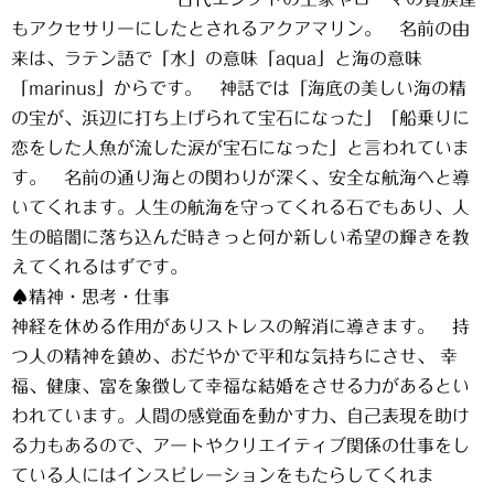
もアクセサリーにしたとされるアクアマリン。 名前の由
来は、ラテン語で「水」の意味「aqua」と海の意味
「marinus」からです。 神話では「海底の美しい海の精
の宝が、浜辺に打ち上げられて宝石になった」「船乗りに
恋をした人魚が流した涙が宝石になった」と言われていま
す。 名前の通り海との関わりが深く、安全な航海へと導
いてくれます。人生の航海を守ってくれる石でもあり、人
生の暗闇に落ち込んだ時きっと何か新しい希望の輝きを教
えてくれるはずです。
♠精神・思考・仕事
神経を休める作用がありストレスの解消に導きます。 持
つ人の精神を鎮め、おだやかで平和な気持ちにさせ、 幸
福、健康、富を象徴して幸福な結婚をさせる力があるとい
われています。人間の感覚面を動かす力、自己表現を助け
る力もあるので、アートやクリエイティブ関係の仕事をし
ている人にはインスピレーションをもたらしてくれま