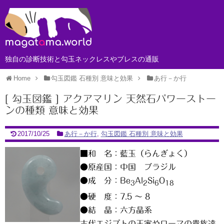
独自の診断技術と勾玉ネックレスやブレスの通販
Home
勾玉図鑑 石種別 意味と効果
あ行－か行
[ 勾玉図鑑 ] アクアマリン 天然石パワーストー
ンの種類 意味と効果
2017/10/25
あ行－か行
,
勾玉図鑑 石種別 意味と効果
■和 名：藍玉（らんぎょく）
●原産国：中国 ブラジル
●成 分：Be
Al
Si
O
3
2
6
18
●硬 度：7.5 ～ 8
●結 晶：六方晶系
古代エジプトの王家やローマの貴族達