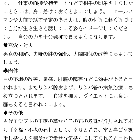
す。 仕事の面接や初デートなどで相手の印象をよくした
いときには、身に着けておくとよいでしょう。 セールス
マンや人前で話す予定のある人は、喉の付近に軽く近づけ
て自分が生き生きと話している姿をイメージしてくださ
い。 自分の力を十分発揮できるようになります。
♥恋愛・対人
男女の和解、夫婦の絆の強化、人間関係の改善にもよいで
しょう。
♣肉体
目の不調の改善、歯痛、肝臓の障害などに効果があると言
われます。またリンパ腺および、リンパ管の病気治療にも
役立つとされます。 食欲を抑え、ダイエットにも良い一
面もあると言われています。
♦その他
古代エジプトの王家の墓からこの石の数珠が発見されてお
り「幸福・不老の石」として、幸せと若さ、富と喜びを象
徴し持つ人を穏やかで幸せな気持ちにしてくれると言われ