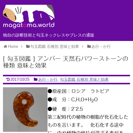
独自の診断技術と勾玉ネックレスやブレスの通販
Home
勾玉図鑑 石種別 意味と効果
あ行－か行
[ 勾玉図鑑 ] アンバー 天然石パワーストーンの
種類 意味と効果
2017/10/25
あ行－か行
,
勾玉図鑑 石種別 意味と効果
●原産国：ロシア ラトビア
●成 分：C,H,O+H
O
2
●硬 度：2~2.5
第三紀時代の植物の樹脂が化石化した
ものを言います。 化石化する途中