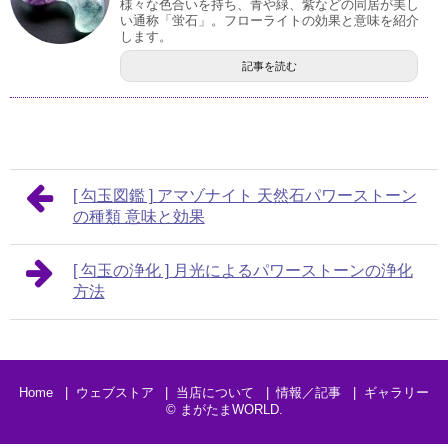
様々な色合いを持ち、青や緑、紫などの同居が美し
い通称「蛍石」。フローライトの効果と意味を紹介
します。
記事を読む
[ 勾玉図鑑 ] アマゾナイト 天然石パワーストーン
の種類 意味と効果
[ 勾玉の浄化 ] 月光によるパワーストーンの浄化
方法
Home
ウェブストア
当店について
情報／記事
ギャラリー
©
まがたまWORLD
.