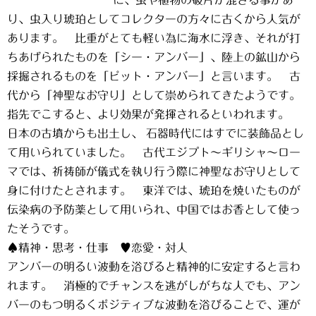
に、虫や植物の破片が混ざる事があ
り、虫入り琥珀としてコレクターの方々に古くから人気が
あります。 比重がとても軽い為に海水に浮き、それが打
ちあげられたものを「シー・アンバー」、陸上の鉱山から
採掘されるものを「ピット・アンバー」と言います。 古
代から「神聖なお守り」として崇められてきたようです。
指先でこすると、より効果が発揮されるといわれます。
日本の古墳からも出土し、 石器時代にはすでに装飾品とし
て用いられていました。 古代エジプト～ギリシャ～ロー
マでは、祈祷師が儀式を執り行う際に神聖なお守りとして
身に付けたとされます。 東洋では、琥珀を焼いたものが
伝染病の予防薬として用いられ、中国ではお香として使っ
たそうです。
♠精神・思考・仕事 ♥恋愛・対人
アンバーの明るい波動を浴びると精神的に安定すると言わ
れます。 消極的でチャンスを逃がしがちな人でも、アン
バーのもつ明るくポジティブな波動を浴びることで、運が