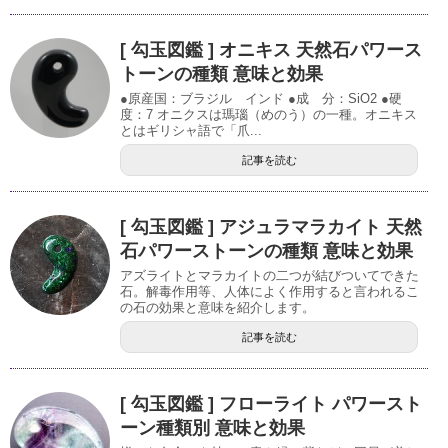
[ 勾玉図鑑 ] オニキス 天然石パワース
トーンの種類 意味と効果
●原産国：ブラジル インド ●成 分：SiO2 ●硬
度：7 オニクスは瑪瑙（めのう）の一種。オニキス
とはギリシャ語で「爪...
記事を読む
[ 勾玉図鑑 ] アジュラマラカイト 天然
石パワーストーンの種類 意味と効果
アズライトとマラカイトの二つが結びついてできた
石。解毒作用等、人体によく作用すると言われるこ
の石の効果と意味を紹介します。
記事を読む
[ 勾玉図鑑 ] フローライト パワースト
ーン種類別 意味と効果