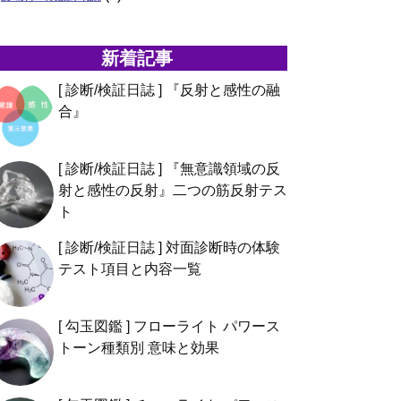
新着記事
[ 診断/検証日誌 ] 『反射と感性の融
合』
[ 診断/検証日誌 ] 『無意識領域の反
射と感性の反射』二つの筋反射テス
ト
[ 診断/検証日誌 ] 対面診断時の体験
テスト項目と内容一覧
[ 勾玉図鑑 ] フローライト パワース
トーン種類別 意味と効果