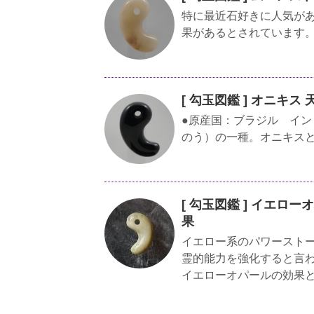
特に最近石好きに人気が
果があるとされています
[ 勾玉図鑑 ] オニキ
●原産国：ブラジル インド
のう）の一種。オニキスとは
[ 勾玉図鑑 ] イエロ
果
イエロー系のパワースト
霊的能力を強化すると言
イエローオパールの効果