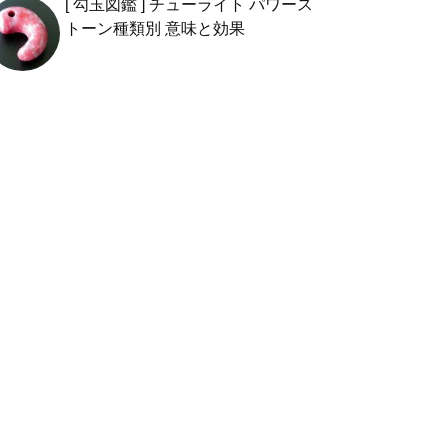
[ 勾玉図鑑 ] チューライト パワース
トーン種類別 意味と効果