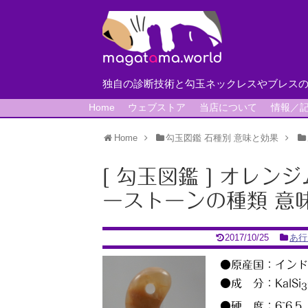
独自の診断技術と勾玉ネックレスやブレス
Home
ウェブストア
当店について
情報／
Home
勾玉図鑑 石種別 意味と効果
[ 勾玉図鑑 ] オレ
ーストーンの種類 意
2017/10/25
あ行
●原産国：インド
●成 分：KalSi
3
●硬 度：6~6.5