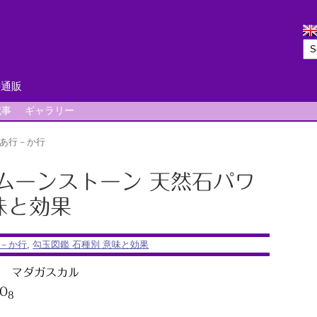
の通販
記事
ギャラリー
あ行－か行
ンジムーンストーン 天然石パワ
味と効果
－か行
,
勾玉図鑑 石種別 意味と効果
 マダガスカル
O
8