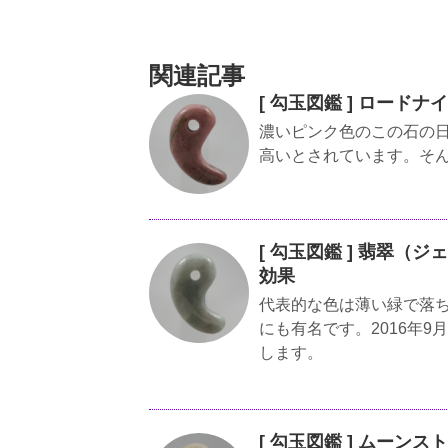
関連記事
[ 勾玉図鑑 ] ロード
濃いピンク色のこの石の
高いとされています。そ
[ 勾玉図鑑 ] 翡翠（
効果
代表的な色は薄い緑で落
にも有名です。2016年
します。
[ 勾玉図鑑 ] ムーン