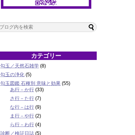
カテゴリー
勾玉／天然石雑学
(8)
勾玉の浄化
(5)
勾玉図鑑 石種別 意味と効果
(55)
あ行－か行
(33)
さ行－た行
(7)
な行－は行
(9)
ま行－や行
(2)
ら行－わ行
(4)
診断／検証日誌
(5)