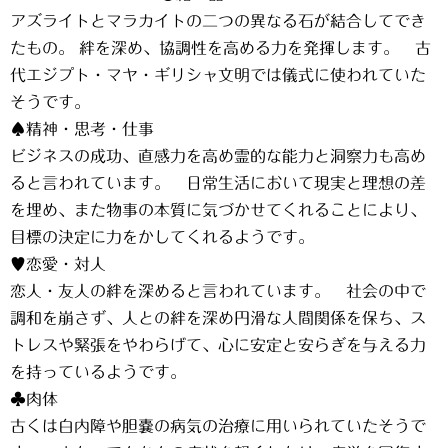
アズライトとマラカイトの二つの異なる石が結合してでき
たもの。 絆を深め、協調性を高める力を発揮します。 古
代エジプト・マヤ・ギリシャ文明では儀式に使われていた
そうです。
♠精神・思考・仕事
ビジネスの成功、直感力を高め霊的な能力と洞察力も高め
ると言われています。 日常生活において現実と理想の差
を埋め、また物事の本質に気づかせてくれることにより、
目標の決定に力をかしてくれるようです。
♥恋愛・対人
恋人・友人の絆を深めると言われています。 社会の中で
調和を崩さず、人との絆を深め円滑な人間関係を保ち、ス
トレスや緊張をやわらげて、心に安定と安らぎを与える力
を持っているようです。
♣肉体
古くは白内障や胆嚢の病気の治療に用いられていたそうで