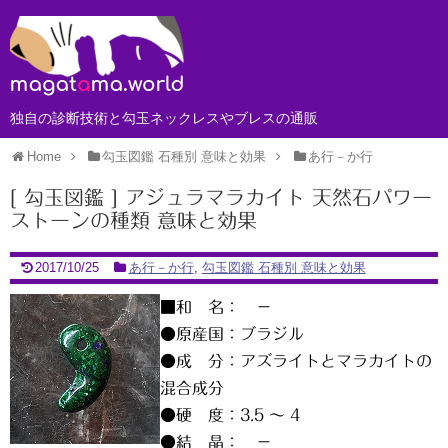
独自の診断技術と勾玉ネックレスやブレスの通販
Home
勾玉図鑑 石種別 意味と効果
あ行－か行
[ 勾玉図鑑 ] アジュラマラカイト 天然石パワー
ストーンの種類 意味と効果
2017/10/25
あ行－か行
,
勾玉図鑑 石種別 意味と効果
■和 名： －
●原産国：ブラジル
●成 分：アズライトとマラカイトの
混合成分
●硬 度：3.5 ～ 4
●結 晶： －